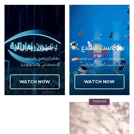
أصحاب المشاريع من فئة
الشباب لسرد قصص نجاحهم
لنقلها لمجتمع الشباب في
الإمارات
بودكاست المبدع الصغير
بعيون إماراتية
يستضيف البرنامج عبر منصته
يهتم البرنامج بالذكاء
البودكاست أطفال إماراتيين
الاصطناعي والتكنولوجيا
مبدعين في مجالات عدة ويسرد
المتقدمة في الجهات الحكومية
قصههم الطفولية العفوية
وغيرها في دولة الامارات
WATCH NOW
WATCH NOW
وصولا الى الإبداع والتميز في
وماتقدمه من خدمات لتسهيل
مجالات متنوعة
حياة الناس ويسلط الضوء
على توجه دولة الإمارات نحو هذا
Featured
النهج