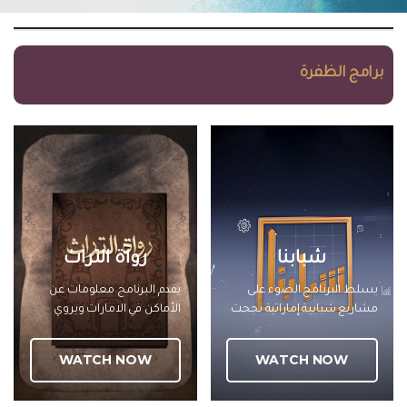
برامج الظفرة
شبابنا
رواة التراث
يسلط البرنامج الضوء على
يقدم البرنامج معلومات عن
مشاريع شبابية إماراتية نجحت
الأماكن في الامارات ويروي
بجهود وفكر الشباب الاماراتي
تاريخها عبر استضافة خبراء
ووصلت هذه المشاريع الى
مختصين ليقدموا الرواية
WATCH NOW
WATCH NOW
العالمية وقدرت أنها تترك
التراثية الموثقة لهذه الأماكن
بصمة وعلامة فارقة ناجحة
ويرصد البرنامج لقاءات مع