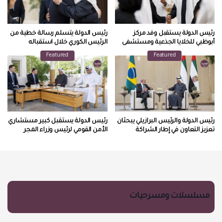
رئيس الدولة يستقبل وفد مركز
رئيس الدولة يتسلم رسالة خطية من
أبوظبي للخلايا الجذعية ومستشفى
الرئيس الكوري خلال استقباله
ياس كلينك
المبعوث الخاص
Featured
Featured
رئيس الدولة والرئيس البرازيلي يبحثان
رئيس الدولة يستقبل كبير مستشاري
تعزيز التعاون في إطار الشراكة
الأمن القومي لرئيس وزراء المجر
الإستراتيجية بين البلدين
مسلسلات ومسرحيات