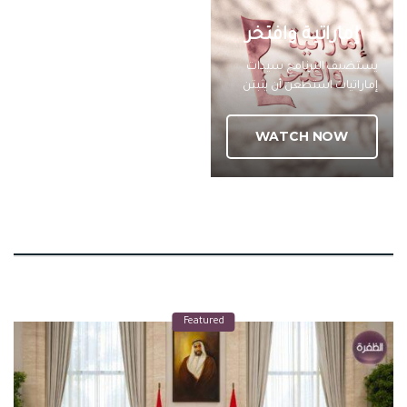
إماراتية وافتخر
يستضيف البرنامج سيدات
إماراتيات استطعن أن يثبتن
نجاحهن وتصدرهن في مجالات
عديدة بفضل رؤية ودعم القيادة
WATCH NOW
الحكيمة في تمكين المرأة
وينقل البرنامج تجربة حياتية
حقيقية واقعية توضح جوانب
النجاح والتحديات والدعم
الأسري والمجتمعي والحكومي
للمرأة الإماراتية برنامج شبابنا
Featured