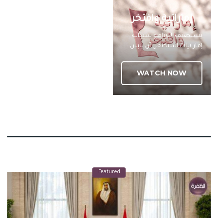
إماراتية وافتخر
يستضيف البرنامج سيدات
إماراتيات استطعن أن يثبتن
نجاحهن وتصدرهن في مجالات
عديدة بفضل رؤية ودعم القيادة
WATCH NOW
الحكيمة في تمكين المرأة
وينقل البرنامج تجربة حياتية
حقيقية واقعية توضح جوانب
النجاح والتحديات والدعم
الأسري والمجتمعي والحكومي
للمرأة الإماراتية برنامج شبابنا
Featured