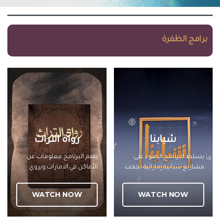
برامج الظفرة
شبابنا
رواة التراث
يسلط البرنامج الضوء على
يقدم البرنامج معلومات عن
مشاريع شبابية إماراتية نجحت
الأماكن في الامارات ويروي
بجهود وفكر الشباب الاماراتي
تاريخها عبر استضافة خبراء
ووصلت هذه المشاريع الى
مختصين ليقدموا الرواية
WATCH NOW
WATCH NOW
العالمية وقدرت أنها تترك
التراثية الموثقة لهذه الأماكن
بصمة وعلامة فارقة ناجحة
ويرصد البرنامج لقاءات مع