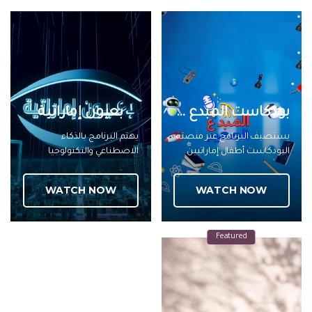
أصحاب المشاريع من فئة
الشباب لسرد قصص نجاحهم
لنقلها لمجتمع الشباب في
الإمارات
بودكاست المبدع الصغير
بعيون إماراتية
يستضيف البرنامج عبر منصته
يهتم البرنامج بالذكاء
البودكاست أطفال إماراتيين
الاصطناعي والتكنولوجيا
مبدعين في مجالات عدة ويسرد
المتقدمة في الجهات الحكومية
قصههم الطفولية العفوية
وغيرها في دولة الامارات
WATCH NOW
WATCH NOW
وصولا الى الإبداع والتميز في
وماتقدمه من خدمات لتسهيل
مجالات متنوعة
حياة الناس ويسلط الضوء
على توجه دولة الإمارات نحو هذا
Featured
النهج