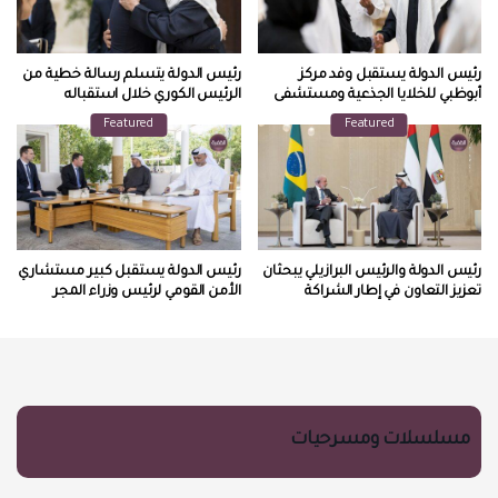
رئيس الدولة يستقبل وفد مركز
رئيس الدولة يتسلم رسالة خطية من
أبوظبي للخلايا الجذعية ومستشفى
الرئيس الكوري خلال استقباله
ياس كلينك
المبعوث الخاص
Featured
Featured
رئيس الدولة والرئيس البرازيلي يبحثان
رئيس الدولة يستقبل كبير مستشاري
تعزيز التعاون في إطار الشراكة
الأمن القومي لرئيس وزراء المجر
الإستراتيجية بين البلدين
مسلسلات ومسرحيات